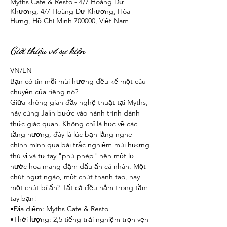
Myths Cafe & Resto - 4/7 Hoàng Dư
Khương, 4/7 Hoàng Dư Khương, Hòa
Hưng, Hồ Chí Minh 700000, Việt Nam
Giới thiệu về sự kiện
VN/EN
Bạn có tin mỗi mùi hương đều kể một câu 
chuyện của riêng nó? 
Giữa không gian đầy nghệ thuật tại Myths, 
hãy cùng Jalin bước vào hành trình đánh 
thức giác quan. Không chỉ là học về các 
tầng hương, đây là lúc bạn lắng nghe 
chính mình qua bài trắc nghiệm mùi hương 
thú vị và tự tay "phù phép" nên một lọ 
nước hoa mang đậm dấu ấn cá nhân. Một 
chút ngọt ngào, một chút thanh tao, hay 
một chút bí ẩn? Tất cả đều nằm trong tầm 
tay bạn! 
•Địa điểm: Myths Cafe & Resto
•Thời lượng: 2,5 tiếng trải nghiệm trọn vẹn