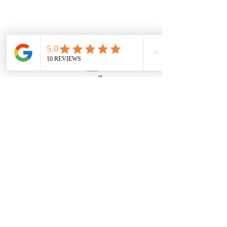
Hungry?
​Sẽ rất vui nếu chúng ta gặp nhau tại
nhà hàng :)