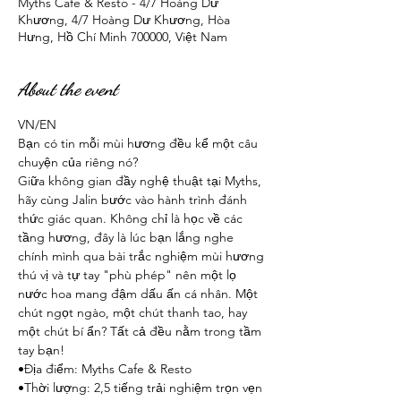
Myths Cafe & Resto - 4/7 Hoàng Dư
Khương, 4/7 Hoàng Dư Khương, Hòa
Hưng, Hồ Chí Minh 700000, Việt Nam
About the event
VN/EN
Bạn có tin mỗi mùi hương đều kể một câu 
chuyện của riêng nó? 
Giữa không gian đầy nghệ thuật tại Myths, 
hãy cùng Jalin bước vào hành trình đánh 
thức giác quan. Không chỉ là học về các 
tầng hương, đây là lúc bạn lắng nghe 
chính mình qua bài trắc nghiệm mùi hương 
thú vị và tự tay "phù phép" nên một lọ 
nước hoa mang đậm dấu ấn cá nhân. Một 
chút ngọt ngào, một chút thanh tao, hay 
một chút bí ẩn? Tất cả đều nằm trong tầm 
tay bạn! 
•Địa điểm: Myths Cafe & Resto
•Thời lượng: 2,5 tiếng trải nghiệm trọn vẹn