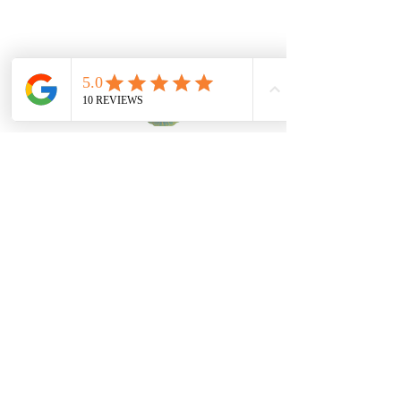
Sulten?
Det hadde vært gøy om vi møttes på
restauranten :)