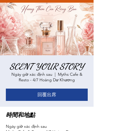
SCENT YOUR STORY
Ngày giờ xác định sau
  |  
Myths Cafe &
Resto - 4/7 Hoàng Dư Khương
回覆出席
時間和地點
Ngày giờ xác định sau