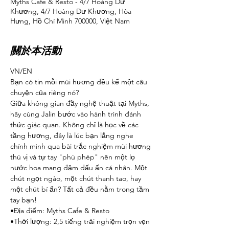
Myths Cafe & Resto - 4/7 Hoàng Dư
Khương, 4/7 Hoàng Dư Khương, Hòa
Hưng, Hồ Chí Minh 700000, Việt Nam
關於本活動
VN/EN
Bạn có tin mỗi mùi hương đều kể một câu 
chuyện của riêng nó? 
Giữa không gian đầy nghệ thuật tại Myths, 
hãy cùng Jalin bước vào hành trình đánh 
thức giác quan. Không chỉ là học về các 
tầng hương, đây là lúc bạn lắng nghe 
chính mình qua bài trắc nghiệm mùi hương 
thú vị và tự tay "phù phép" nên một lọ 
nước hoa mang đậm dấu ấn cá nhân. Một 
chút ngọt ngào, một chút thanh tao, hay 
một chút bí ẩn? Tất cả đều nằm trong tầm 
tay bạn! 
•Địa điểm: Myths Cafe & Resto
•Thời lượng: 2,5 tiếng trải nghiệm trọn vẹn