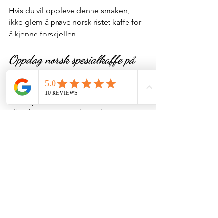
Hvis du vil oppleve denne smaken, 
ikke glem å prøve norsk ristet kaffe for 
å kjenne forskjellen.
Oppdag norsk spesialkaffe på 
Myths Cafe & Resto
Hos Myths Cafe & Resto er vi stolte av å 
tilby deg en autentisk norsk 
spesialkaffeopplevelse. Mer enn bare 
en kopp kaffe, det er en sofistikert 
blanding av asiatiske og europeiske 
kulturer, tradisjon og modernitet.
En koselig, vennlig atmosfære: Et 
sted hvor du kan slappe av og nyte 
hver slurk kaffe.
Vårt team av profesjonelle 