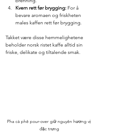
brenning.
Kvern rett før brygging:
 For å 
bevare aromaen og friskheten 
males kaffen rett før brygging.
Takket være disse hemmelighetene 
beholder norsk ristet kaffe alltid sin 
friske, delikate og tiltalende smak.
Pha cà phê pour-over giữ nguyên hương vị 
đặc trưng