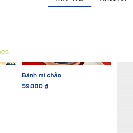
hes
Bánh mì chảo
59.000 ₫