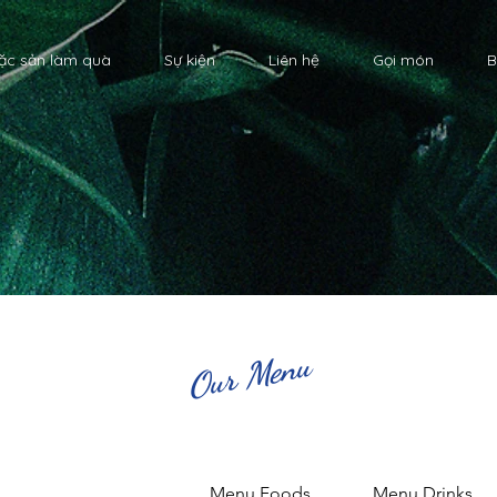
ặc sản làm quà
Sự kiện
Liên hệ
Gọi món
B
Our Menu
Menu Foods
Menu Drinks