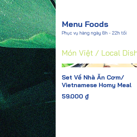
Menu Foods
Phục vụ hàng ngày 8h - 22h tối
Món Việt / Local Dis
Set Về Nhà Ăn Cơm/
Vietnamese Homy Meal
59.000 ₫