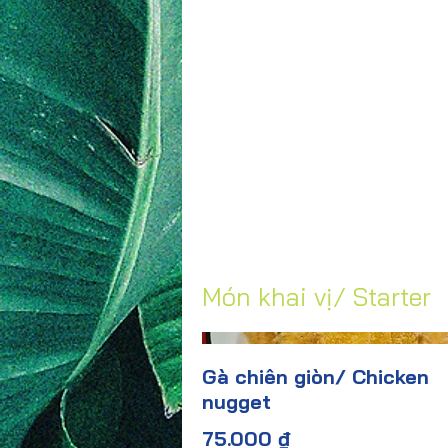
Món khai vị/ Starter
Gà chiên giòn/ Chicken
nugget
75.000 ₫