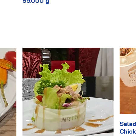
59.000 ₫
Salad
Chick