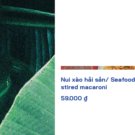
Nui xào hải sản/ Seafood
stired macaroni
59.000 ₫