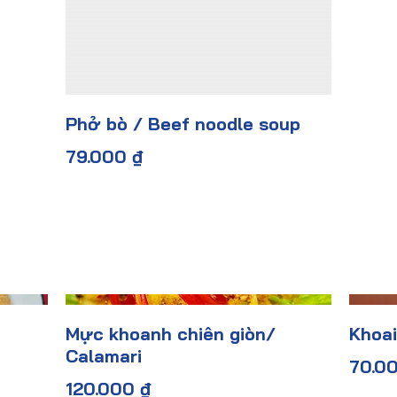
Phở bò / Beef noodle soup
79.000 ₫
Mực khoanh chiên giòn/
Khoai
Calamari
70.0
120.000 ₫