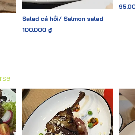
95.0
Salad cá hồi/ Salmon salad
100.000 ₫
rse