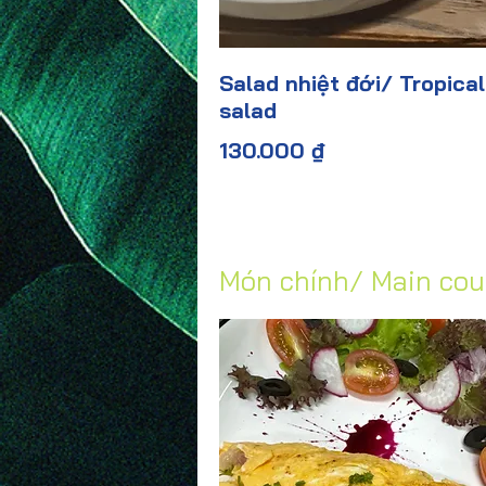
Salad nhiệt đới/ Tropical
salad
130.000 ₫
Món chính/ Main cou