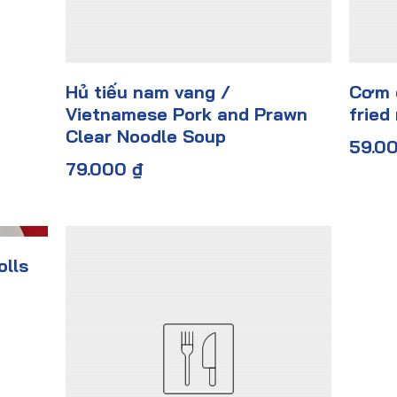
Hủ tiếu nam vang /
Cơm c
Vietnamese Pork and Prawn
fried 
Clear Noodle Soup
59.0
79.000 ₫
olls