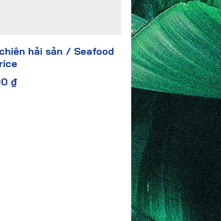
hiên hải sản / Seafood
rice
00 ₫