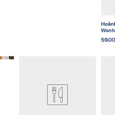
Hoành
Wonto
59.0