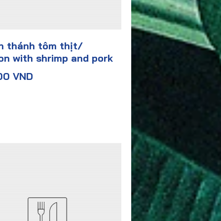
 thánh tôm thịt/
n with shrimp and pork
00 VND