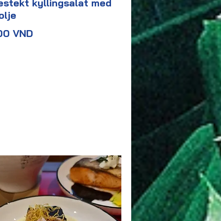
stekt kyllingsalat med
olje
00 VND