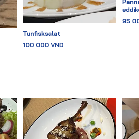
Panne
eddik
95 0
Tunfisksalat
100 000 VND