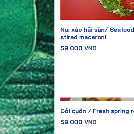
Nui xào hải sản/ Seafood
stired macaroni
59 000 VND
Gỏi cuốn / Fresh spring r
59 000 VND