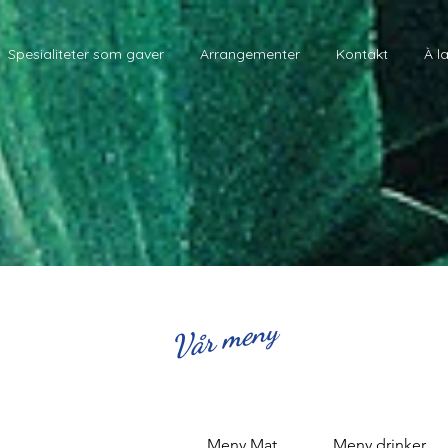
Spesialiteter som gaver
Arrangementer
Kontakt
À l
Vår meny
Meny Mat
Meny drinker