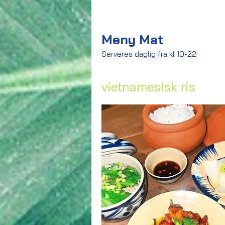
Meny Mat
Serveres daglig fra kl 10-22
vietnamesisk ris