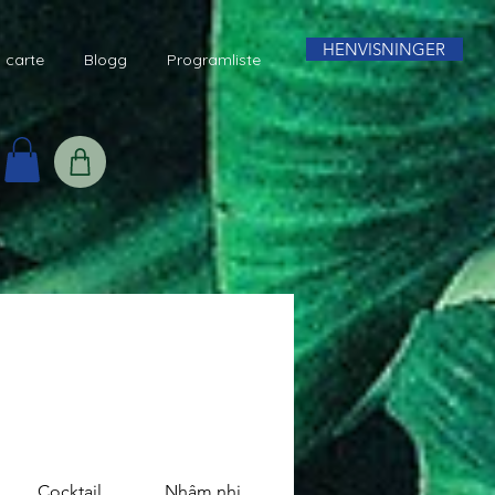
HENVISNINGER
a carte
Blogg
Programliste
Cocktail
Nhâm nhi