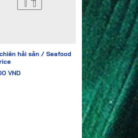
hiên hải sản / Seafood
rice
00 VND