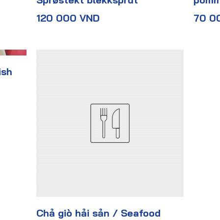
120 000 VND
70 0
ish
Chả giò hải sản / Seafood