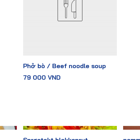
Phở bò / Beef noodle soup
79 000 VND
Sprøstekt blekksprut
pomm