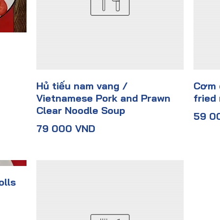
Hủ tiếu nam vang /
Cơm c
Vietnamese Pork and Prawn
fried 
Clear Noodle Soup
59 0
79 000 VND
olls