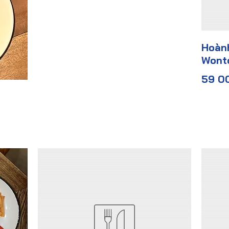
Hoành
Wonto
59 0