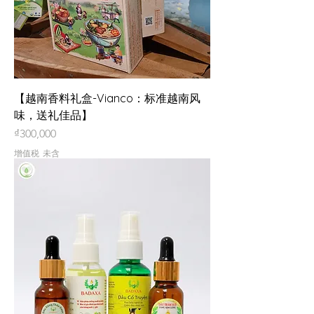
【越南香料礼盒-Vianco：标准越南风
味，送礼佳品】
價格
₫300,000
增值税 未含