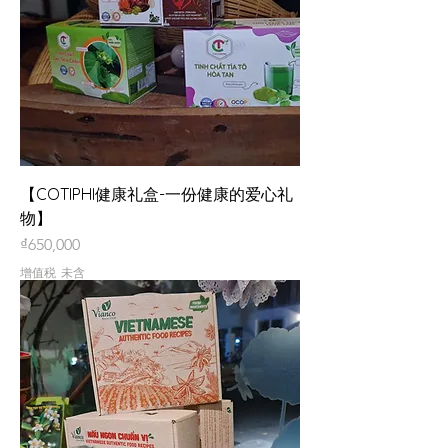
【COTIPHI健康礼盒-一份健康的爱心礼
物】
價格
₫650,000
增值税 未含