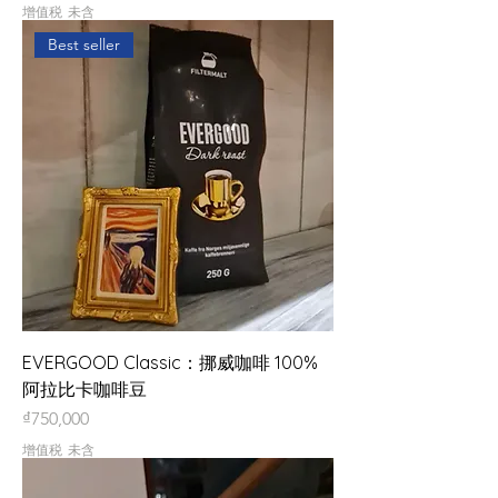
增值税 未含
Best seller
EVERGOOD Classic：挪威咖啡 100%
阿拉比卡咖啡豆
價格
₫750,000
增值税 未含