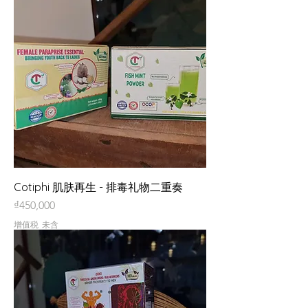
Cotiphi 肌肤再生 - 排毒礼物二重奏
價格
₫450,000
增值税 未含