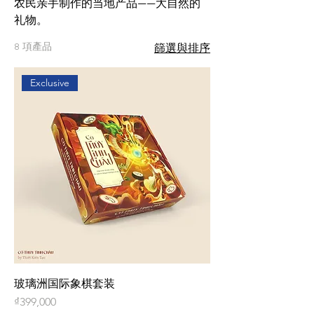
农民亲手制作的当地产品——大自然的
礼物。
8 項產品
篩選與排序
Exclusive
玻璃洲国际象棋套装
價格
₫399,000