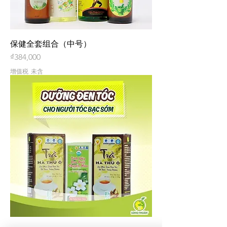
保健全套组合（中号）
價格
₫384,000
增值税 未含