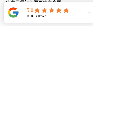
头发无需染色即可由白变黑
價格
₫600,000
增值税 未含
LONG THUAN 减肥 - 腹部脂肪溶解套装
價格
₫570,000
增值税 未含